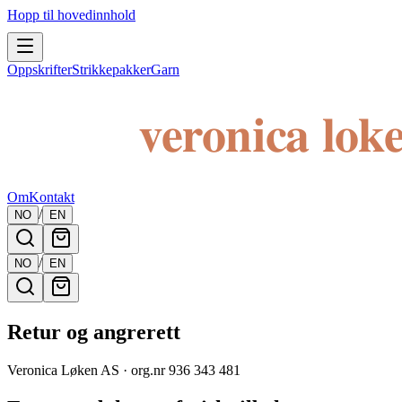
Hopp til hovedinnhold
Oppskrifter
Strikkepakker
Garn
Om
Kontakt
/
NO
EN
/
NO
EN
Retur og angrerett
Veronica Løken AS · org.nr 936 343 481