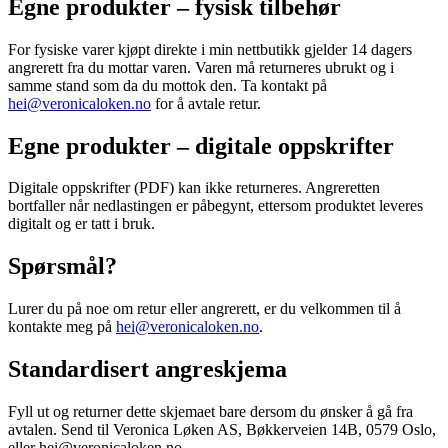
Egne produkter – fysisk tilbehør
For fysiske varer kjøpt direkte i min nettbutikk gjelder 14 dagers
angrerett fra du mottar varen. Varen må returneres ubrukt og i
samme stand som da du mottok den. Ta kontakt på
hei@veronicaloken.no
for å avtale retur.
Egne produkter – digitale oppskrifter
Digitale oppskrifter (PDF) kan ikke returneres. Angreretten
bortfaller når nedlastingen er påbegynt, ettersom produktet leveres
digitalt og er tatt i bruk.
Spørsmål?
Lurer du på noe om retur eller angrerett, er du velkommen til å
kontakte meg på
hei@veronicaloken.no
.
Standardisert angreskjema
Fyll ut og returner dette skjemaet bare dersom du ønsker å gå fra
avtalen. Send til Veronica Løken AS, Bøkkerveien 14B, 0579 Oslo,
eller hei@veronicaloken.no.