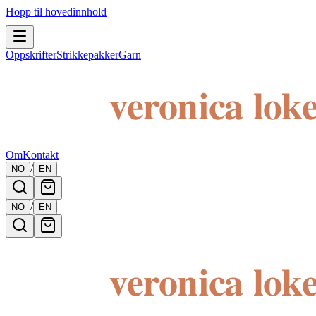
Hopp til hovedinnhold
Oppskrifter
Strikkepakker
Garn
Om
Kontakt
/
NO
EN
/
NO
EN