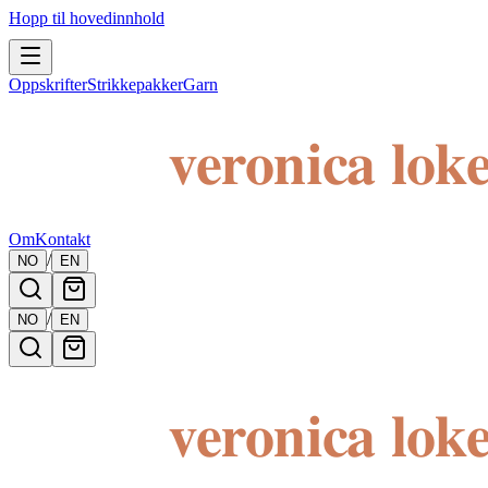
Hopp til hovedinnhold
Oppskrifter
Strikkepakker
Garn
Om
Kontakt
/
NO
EN
/
NO
EN